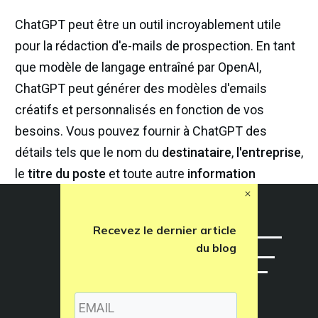
ChatGPT peut être un outil incroyablement utile
pour la rédaction d'e-mails de prospection. En tant
que modèle de langage entraîné par OpenAI,
ChatGPT peut générer des modèles d'emails
créatifs et personnalisés en fonction de vos
besoins. Vous pouvez fournir à ChatGPT des
détails tels que le nom du
destinataire
,
l'entreprise
,
le
titre du poste
et toute autre
information
pertinente
, et il générera un email personnalisé
adapté aux besoins du destinataire. Avec ChatGPT,
Recevez le dernier article
vous pouvez gagner du temps et des efforts pour
du blog
créer
l'email de prospection
parfait et augmenter
vos chances d'obtenir une réponse de la part de
clients ou de partenaires potentiels.