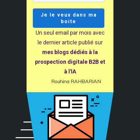
français en 2026 ?
Je le veux dans ma
boite
View More
Un seul email par mois avec
le dernier article publié sur
mes blogs dédiés à la
prospection digitale B2B et
5 Façons Inattendues de l’IA
à l'IA
pour Prospection Commerciale
Rouhina RAHBARIAN
View More