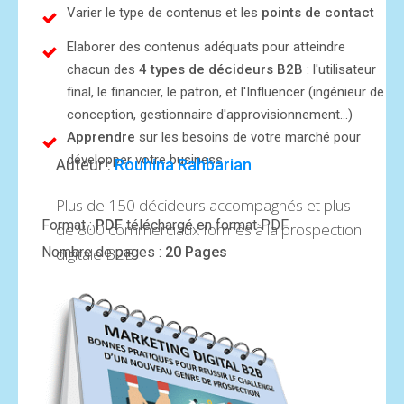
Varier le type de contenus et les
points de contact
Elaborer des contenus adéquats pour atteindre
chacun des
4 types de décideurs B2B
: l'utilisateur
final, le financier, le patron, et l'Influencer (ingénieur de
conception, gestionnaire d'approvisionnement...)
Apprendre
sur les besoins de votre marché pour
développer votre business
Auteur :
Rouhina Rahbarian
Plus de 150 décideurs accompagnés et plus
Format :
PDF
téléchargé en format PDF
de 800 commerciaux formés à la prospection
Nombre de pages :
digitale B2B.
20 Pages