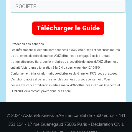
Télécharger le Guide
Protection des données :
Les informations ci-dessus sont destinées à AXIZ eBusiness et sont nécessaires
au traitement de votre demande. AXIZ eBusiness s'engage à ne les jamais
transmettre à des tiers. Les formulaires de recueil de données d'AXIZ eBusiness
ont fait l'objet d'une déclaration à la CNIL sous le numéro 1240480.
Conformément à la loi Informatique et Libertés du 6 janvier 1978, vous disposez
d'un droit d'accès et de rectification des données qui vous concernent. Vous
pouvez exercer ce droit en vous adressant à AXIZ eBusiness - 17 Rue Guénégaud
- FRANCE ou à contact@axiz-ebusiness.com
© 2024- AXIZ eBusiness SARL au capital de 7500 euros - 441
351 194 - 17 rue Guénégaud 75006 Paris - Déclaration CNIL