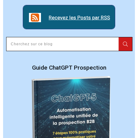
Recevez les Posts par RSS
Recevez les Posts par RSS
Guide ChatGPT Prospection