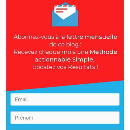
Abonnez-vous à la
lettre mensuelle
de ce blog :
Recevez chaque mois une
Méthode
actionnable Simple,
Boostez vos Résultats !