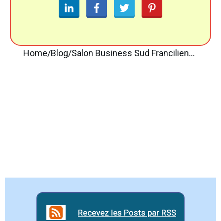
Home
/
Blog
/
Salon Business Sud Francilien 2014
Recevez les Posts par RSS
Recevez les Posts par RSS