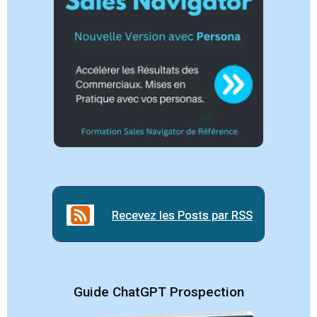
Recevez les Posts par RSS
Recevez les Posts par RSS
Guide ChatGPT Prospection