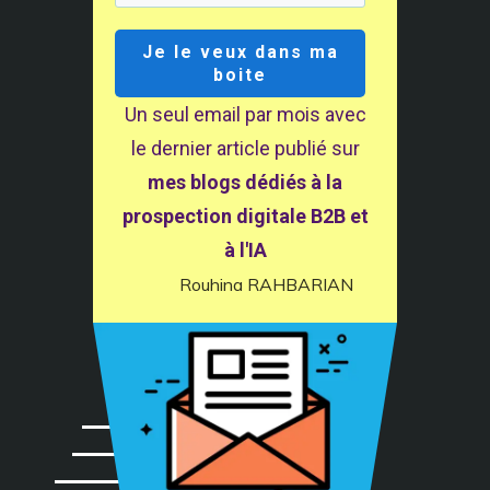
Je le veux dans ma
boite
© 2024- AXIZ eBusiness SARL au capital de 7500 euros - 441
Un seul email par mois avec
351 194 - 17 rue Guénégaud 75006 Paris - Déclaration CNIL
le dernier article publié sur
n° 1240480 - Tel. +33 664648759
mes blogs dédiés à la
prospection digitale B2B et
à l'IA
Rouhina RAHBARIAN