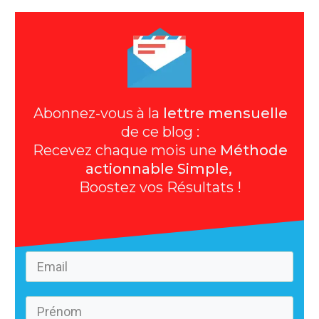
Abonnez-vous à la
lettre mensuelle
de ce blog :
Recevez chaque mois une
Méthode
actionnable Simple,
Boostez vos Résultats !