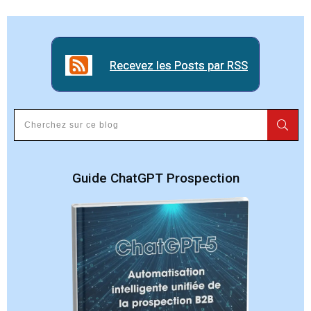
Recevez les Posts par RSS
Recevez les Posts par RSS
Guide ChatGPT Prospection