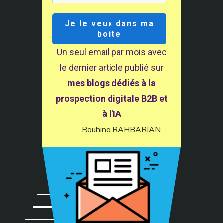
Je le veux dans ma
boite
© 2024- AXIZ eBusiness SARL au capital de 7500 euros - 441
Un seul email par mois avec
351 194 - 17 rue Guénégaud 75006 Paris - Déclaration CNIL
le dernier article publié sur
n° 1240480 - Tel. +33 664648759
mes blogs dédiés à la
prospection digitale B2B et
à l'IA
Rouhina RAHBARIAN