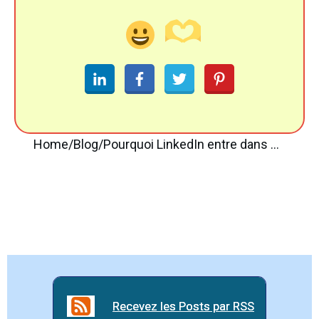
Home
/
Blog
/
Pourquoi LinkedIn entre dans les Plans de Formation Commerciale ?
Recevez les Posts par RSS
Recevez les Posts par RSS